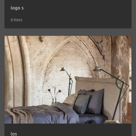
logo s
8 foto's
los