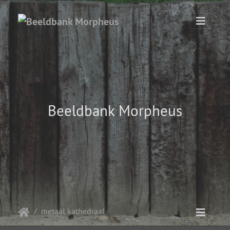
Beeldbank Morpheus
metaal kathedraal